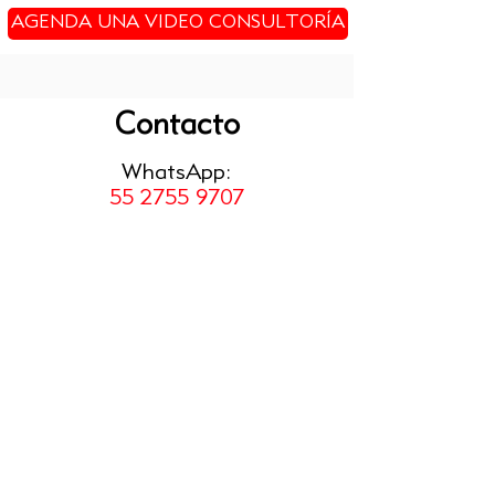
AGENDA UNA VIDEO CONSULTORÍA
Contacto
WhatsApp:
55 2755 9707
email:
melisa@logisticademercado.com
© 2021 by Logística de Mercado.