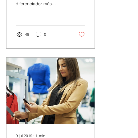
diferenciador más
importante de las
empresas. Te
compartimos 5 tips de
servicio al...
48
0
9 jul 2019
∙
1
min